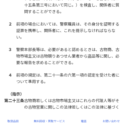
十五条第三号において同じ。）を検査し、関係者に質
問することができる。
２
前項の場合においては、警察職員は、その身分を証明する
証票を携帯し、関係者に、これを提示しなければならな
い。
３
警察本部長等は、必要があると認めるときは、古物商、古
物市場主又は古物競りあつせん業者から盗品等に関し、必
要な報告を求めることができる。
４
前項の規定は、第二十一条の六第一項の認定を受けた者に
ついて準用する。
（指示）
第二十三条
古物商若しくは古物市場主又はこれらの代理人等がそ
の古物営業に関しこの法律若しくはこの法律に基づく
命令又は他の法令の規定に違反した場合において、盗
品等の売買等の防止又は盗品等の速やかな発見が阻害
取扱品目
無料回収・買取サービス
電話
お問い合わせ
されるおそれがあると認めるときは、当該古物商又は