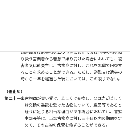
（盗品及び遺失物の回復）
第二十条
古物商が買い受け、又は交換した古物（指図証券、記名
式所持人払証券（民法（明治二十九年法律第八十九号）
第五百二十条の十三に規定する記名式所持人払証券をい
う。）及び無記名証券であるものを除く。）のうちに盗
品又は遺失物があつた場合においては、その古物商が当
該盗品又は遺失物を公の市場において又は同種の物を取
り扱う営業者から善意で譲り受けた場合においても、被
害者又は遺失主は、古物商に対し、これを無償で回復す
ることを求めることができる。ただし、盗難又は遺失の
時から一年を経過した後においては、この限りでない。
（差止め）
第二十一条
古物商が買い受け、若しくは交換し、又は売却若しく
は交換の委託を受けた古物について、盗品等であると
疑うに足りる相当な理由がある場合においては、警察
本部長等は、当該古物商に対し三十日以内の期間を定
めて、その古物の保管を命ずることができる。