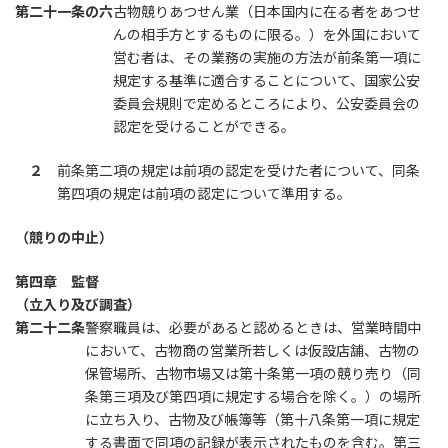
第二十一条の六
古物競りあつせん業（日本国内に在る者をあつせ
んの相手方とするものに限る。）を外国において
営む者は、その業務の実施の方法が前条第一項に
規定する基準に適合することについて、国家公安
委員会規則で定めるところにより、公安委員会の
認定を受けることができる。
２
前条第二項の規定は前項の認定を受けた者について、同条
第四項の規定は前項の認定について準用する。
（競りの中止）
第四章 監督
（立入り及び調査）
第二十二条
警察職員は、必要があると認めるときは、営業時間中
において、古物商の営業所若しくは仮設店舗、古物の
保管場所、古物市場又は第十条第一項の競り売り（同
条第三項及び第四項に規定する場合を除く。）の場所
に立ち入り、古物及び帳簿等（第十八条第一項に規定
する書面で同項の記録が表示されたものを含む。第三